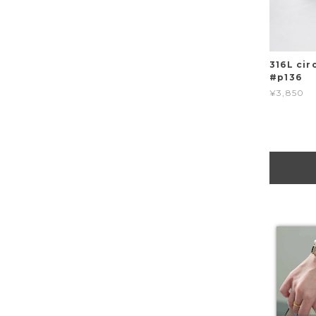
316L cir
#p136
¥3,850