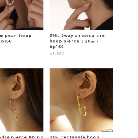
am pearl hoop
316L 2way zirconia tire
#p168
hoop pierce（ 20㎜ ）
#p164
¥3,850
ndre pierce #p103
316L rectangle hoop