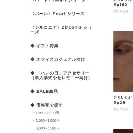
#p160
¥3,980
〈パール〉Pearl シリーズ
〈ジルコニア〉Zirconia シリ
ーズ
◆ ギフト特集
◆ オフィスカジュアル向け
◆ 「ハレの日」アクセサリー
（卒入学式やセレモニー向け）
◆ SALE商品
316L cu
#p29
◆ 価格帯で探す
¥3,780
1,500~2,000円
2,000~3,000円
3,000~3,500円