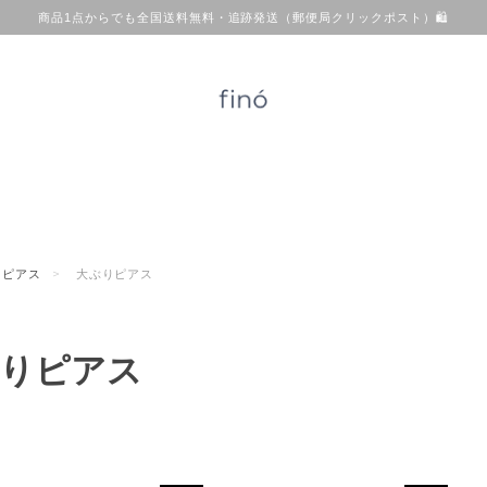
商品1点からでも全国送料無料・追跡発送（郵便局クリックポスト）🛍
ピアス
大ぶりピアス
りピアス