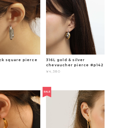
ick square pierce
316L gold & silver
chevaucher pierce #p142
¥4,380