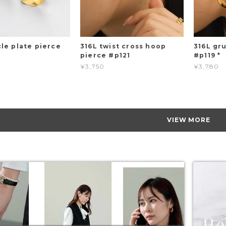
cle plate pierce
316L twist cross hoop
316L gr
pierce #p121
#p119 *
¥3,750
¥3,780
VIEW MORE