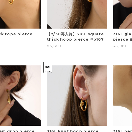
ck rope pierce
【7/30再入荷】316L square
316L gl
thick hoop pierce #p107
pierce 
¥3,850
¥3,980
eam drop pierce
316L knot hoop pierce
316L pe