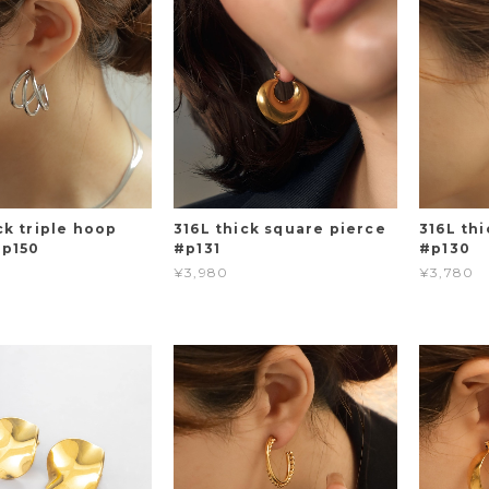
ck triple hoop
316L thick square pierce
316L th
#p150
#p131
#p130
¥3,980
¥3,780