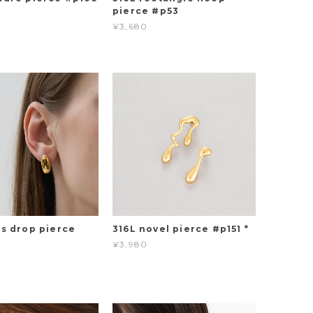
pierce #p53
¥3,680
os drop pierce
316L novel pierce #p151 *
¥3,980