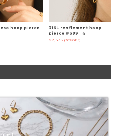
ueso hoop pierce
316L renflement hoop
pierce #p99 ☆
¥2,576
(30%OFF)