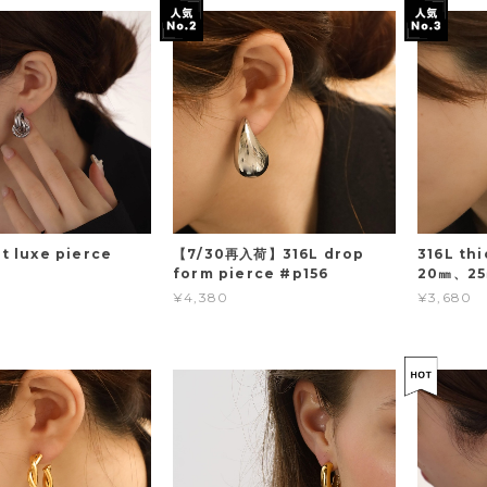
t luxe pierce
【7/30再入荷】316L drop
316L th
form pierce #p156
20㎜、25
¥4,380
¥3,680