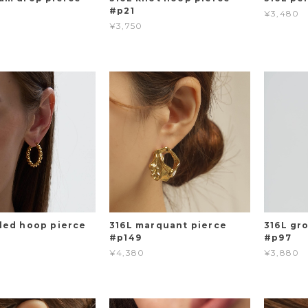
#p21
¥3,480
¥3,750
rled hoop pierce
316L marquant pierce
316L gr
#p149
#p97
¥4,380
¥3,880