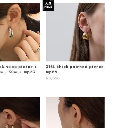
ick hoop pierce（
316L thick pointed pierce
㎜ 、30㎜ ） #p23
#p69
¥3,850