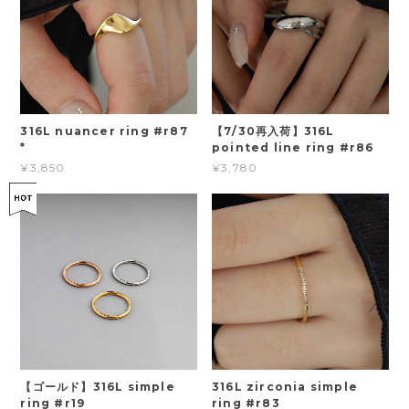
316L nuancer ring #r87
【7/30再入荷】316L
*
pointed line ring #r86
¥3,850
¥3,780
【ゴールド】316L simple
316L zirconia simple
ring #r19
ring #r83