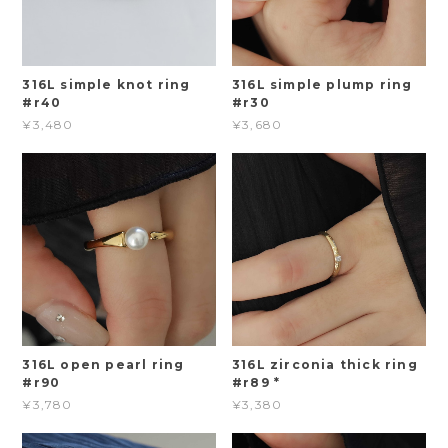
316L simple knot ring
316L simple plump ring
#r40
#r30
¥3,480
¥3,680
316L open pearl ring
316L zirconia thick ring
#r90
#r89 *
¥3,780
¥3,380