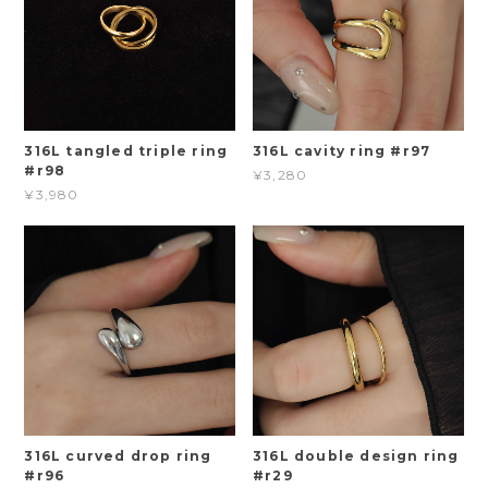
316L tangled triple ring
316L cavity ring #r97
#r98
¥3,280
¥3,980
316L curved drop ring
316L double design ring
#r96
#r29