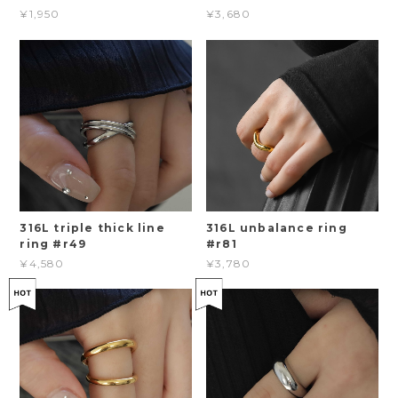
¥1,950
¥3,680
316L triple thick line
316L unbalance ring
ring #r49
#r81
¥4,580
¥3,780