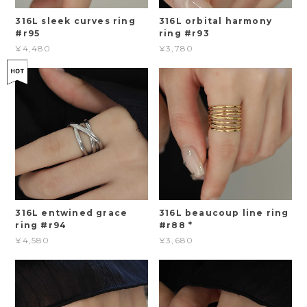
316L sleek curves ring
316L orbital harmony
#r95
ring #r93
¥4,480
¥3,780
316L entwined grace
316L beaucoup line ring
ring #r94
#r88 *
¥4,580
¥3,680