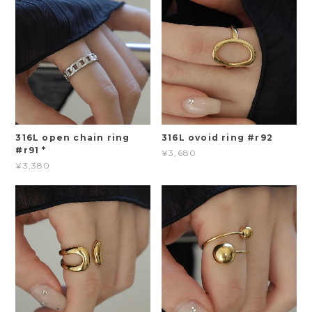
316L open chain ring
316L ovoid ring #r92
#r91 *
¥3,680
¥3,380