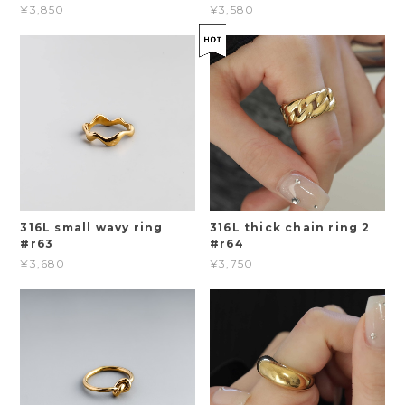
¥3,850
¥3,580
316L small wavy ring
316L thick chain ring 2
#r63
#r64
¥3,680
¥3,750