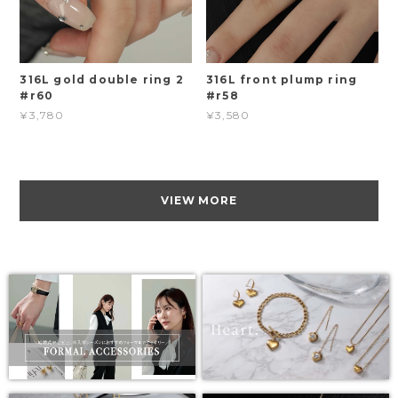
316L gold double ring 2
316L front plump ring
#r60
#r58
¥3,780
¥3,580
VIEW MORE