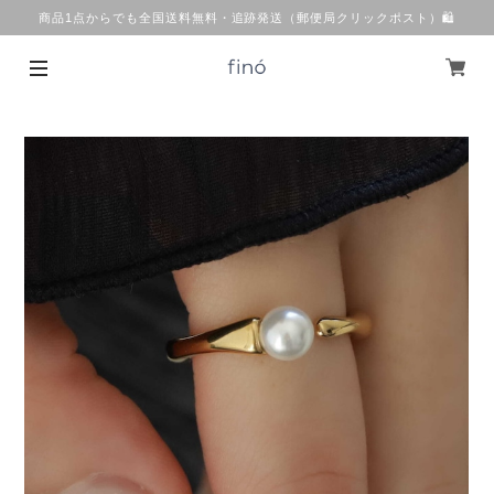
商品1点からでも全国送料無料・追跡発送（郵便局クリックポスト）🛍