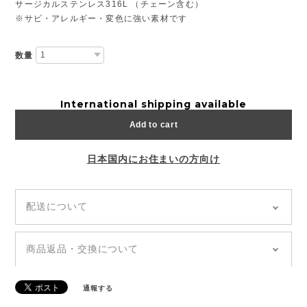
サージカルステンレス316L （チェーン含む）
※サビ・アレルギー・変色に強い素材です
数量
International shipping available
Add to cart
日本国内にお住まいの方向け
配送について
◆全国どこでも「送料無料」
◆追跡あり「郵便局クリックポスト」
商品返品・交換について
◆商品のお届けは通常、発送から5~7日前後でお届け
◆ご注文の商品が到着しましたら、【7日以内】に商
いたします。（土日祝を除く）
品の傷や不具合、ご注文内容に誤りがないかの確認を
◆発送日・到着日の指定はできません。お問い合わせ
通報する
お願いいたします。
や備考欄等に記載があっても、対応できかねます。