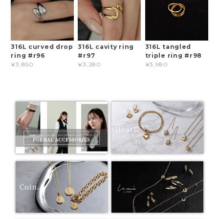
316L curved drop
316L cavity ring
316L tangled
ring #r96
#r97
triple ring #r98
¥3,850
¥3,280
¥3,980