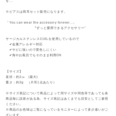
を....
※ピアスは両耳セット販売になります。
「You can wear the accessory forever...」
〝ずっと愛用できるアクセサリー″
サージカルステンレス316Lを使用しているので
✔金属アレルギー対応
✔サビに強いので変色しにくい
✔海やお風呂でもそのまま利用OK
【サイズ】
直径：約2㎝ (最大)
重さ：約3g （片耳1点あたり）
※サイズ表記について商品によって同サイズや同色等であっても各
商品毎に誤差がある為、サイズ表記はあくまでも目安としてご参照
ください。
※商品のお色味はご覧になっているモニターによって多少違いがご
ざいます。