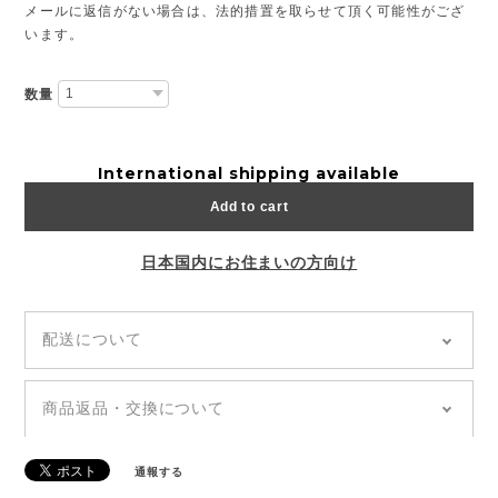
メールに返信がない場合は、法的措置を取らせて頂く可能性がござ
います。
数量
International shipping available
Add to cart
日本国内にお住まいの方向け
配送について
◆全国どこでも「送料無料」
◆追跡あり「郵便局クリックポスト」
商品返品・交換について
◆商品のお届けは通常、発送から5~7日前後でお届け
◆ご注文の商品が到着しましたら、【7日以内】に商
いたします。（土日祝を除く）
品の傷や不具合、ご注文内容に誤りがないかの確認を
◆発送日・到着日の指定はできません。お問い合わせ
通報する
お願いいたします。
や備考欄等に記載があっても、対応できかねます。