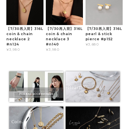
【7/30再入荷】316L
【7/30再入荷】316L
【7/30再入荷】316L
coin & chain
coin & chain
pearl & stick
necklace 2
necklace 3
pierce #p152
#n124
#n140
¥3,680
¥3,980
¥3,980