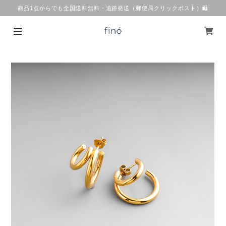
商品1点からでも全国送料無料・追跡発送（郵便局クリックポスト）🛍