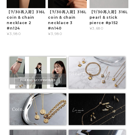
【7/30再入荷】316L
【7/30再入荷】316L
【7/30再入荷】316L
coin & chain
coin & chain
pearl & stick
necklace 2
necklace 3
pierce #p152
#n124
#n140
¥3,680
¥3,980
¥3,980