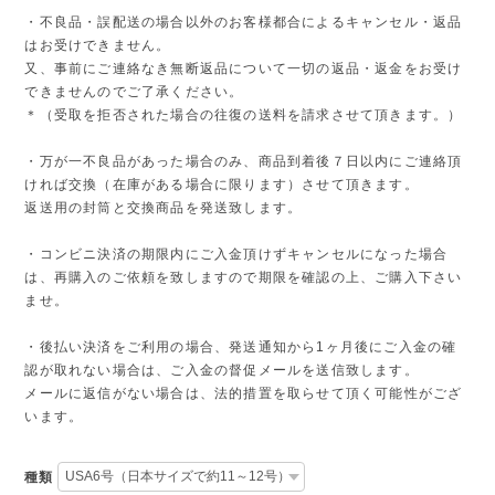
・不良品・誤配送の場合以外のお客様都合によるキャンセル・返品
はお受けできません。
又、事前にご連絡なき無断返品について一切の返品・返金をお受け
できませんのでご了承ください。
＊（受取を拒否された場合の往復の送料を請求させて頂きます。）
・万が一不良品があった場合のみ、商品到着後７日以内にご連絡頂
ければ交換（在庫がある場合に限ります）させて頂きます。
返送用の封筒と交換商品を発送致します。
・コンビニ決済の期限内にご入金頂けずキャンセルになった場合
は、再購入のご依頼を致しますので期限を確認の上、ご購入下さい
ませ。
・後払い決済をご利用の場合、発送通知から1ヶ月後にご入金の確
認が取れない場合は、ご入金の督促メールを送信致します。
メールに返信がない場合は、法的措置を取らせて頂く可能性がござ
います。
種類