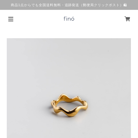
商品1点からでも全国送料無料・追跡発送（郵便局クリックポスト）🛍