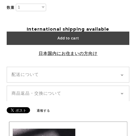
数量
International shipping available
Add to cart
日本国内にお住まいの方向け
配送について
◆全国どこでも「送料無料」
◆追跡あり「郵便局クリックポスト」
商品返品・交換について
◆商品のお届けは通常、発送から5~7日前後でお届け
◆ご注文の商品が到着しましたら、【7日以内】に商
いたします。（土日祝を除く）
品の傷や不具合、ご注文内容に誤りがないかの確認を
◆発送日・到着日の指定はできません。お問い合わせ
通報する
お願いいたします。
や備考欄等に記載があっても、対応できかねます。
◆万が一不良品をお届けしてしまった場合は、すぐに