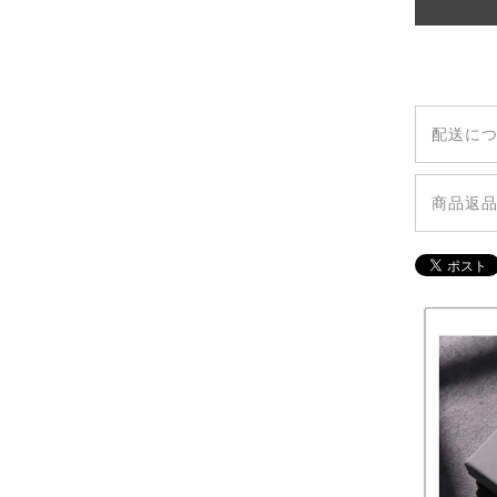
配送に
◆全国
◆追跡
商品返
◆商品
◆ご注
します
や不具
◆発送
します
考欄等
◆万が
り替え
様のお
トから
◆不良
ル・返