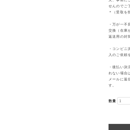
又、事前に
せんのでご
＊（受取を
・万が一不
交換（在庫
返送用の封
・コンビニ
入のご依頼
・後払い決
れない場合
メールに返
す。
数量