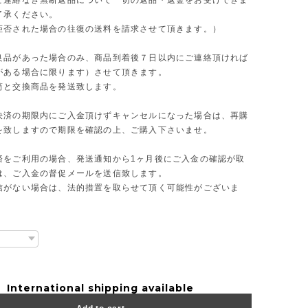
ご連絡なき無断返品について一切の返品・返金をお受けできま
了承ください。
拒否された場合の往復の送料を請求させて頂きます。）
良品があった場合のみ、商品到着後７日以内にご連絡頂ければ
がある場合に限ります）させて頂きます。
筒と交換商品を発送致します。
決済の期限内にご入金頂けずキャンセルになった場合は、再購
を致しますので期限を確認の上、ご購入下さいませ。
済をご利用の場合、発送通知から1ヶ月後にご入金の確認が取
は、ご入金の督促メールを送信致します。
信がない場合は、法的措置を取らせて頂く可能性がございま
International shipping available