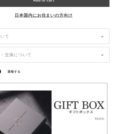
Add to cart
日本国内にお住まいの方向け
ついて
どこでも「送料無料」
あり「郵便局クリックポスト」
品・交換について
のお届けは通常、発送から5~7日前後でお届けいた
文の商品が到着しましたら、【7日以内】に商品の傷
。（土日祝を除く）
合、ご注文内容に誤りがないかの確認をお願いいた
日・到着日の指定はできません。お問い合わせや備
通報する
。
に記載があっても、対応できかねます。
一不良品をお届けしてしまった場合は、すぐにお取
させていただきますので、お手数ですが「ご注文者
名前、商品欠陥・不良箇所の写真」を添付しチャッ
お問い合わせください。
品・誤配送の場合以外のお客様都合によるキャンセ
品はお受けできません。