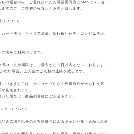
らせの場合のみ、ご登録頂いたお電話番号宛にSMSでメッセー
しますので、ご理解の程宜しくお願い致します。
方法について
トカード決済、キャリア決済、銀行振り込み、コンビニ決済、
】
い方法をご利用頂けます。
決済のご入金期限は、ご購入から５日以内となっております。
金がない場合、ご入金のご依頼の連絡を致します。
済につきましては、当ショップからの発送通知が送られ次第、
紙が発送されます。
届いた場合は、商品到着後にご入金下さい。
ャンセルについて
誤配送の場合以外のお客様都合によるキャンセル・返品はお受
ん。