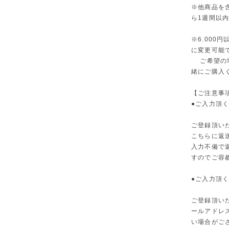
※他商品を
ら1週間以
※6.000
に変更可能
ご希望の場合
緒にご購入
【ご注意事
●ご入力頂
ご登録頂い
こちらに返
入力不備で
すのでご容
●ご入力頂
ご登録頂い
ールアドレ
い場合がご