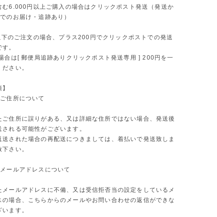
含む6.000円以上ご購入の場合はクリックポスト発送（発送か
内でのお届け・追跡あり）
円以下のご注文の場合、プラス200円でクリックポストでの発送
です。
は[ 郵便局追跡ありクリックポスト発送専用 ] 200円を一
ください。
項】
くご住所について
たご住所に誤りがある、又は詳細な住所ではない場合、発送後
送される可能性がございます。
返送された場合の再配送につきましては、着払いで発送致しま
赦下さい。
くメールアドレスについて
たメールアドレスに不備、又は受信拒否当の設定をしているメ
スの場合、こちらからのメールやお問い合わせの返信ができな
ざいます。