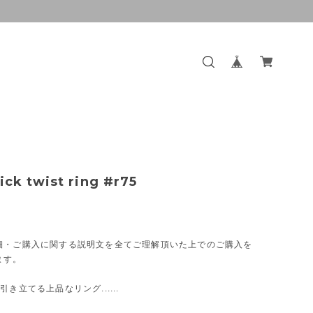
ick twist ring #r75
細・ご購入に関する説明文を全てご理解頂いた上でのご購入を
ます。
引き立てる上品なリング......