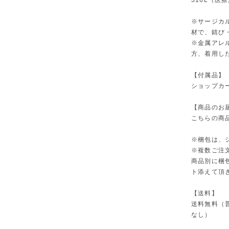
316L（医
※サージカ
材で、錆び
※金属アレ
方、着用し
【付属品】
ショップカー
【商品のお
こちらの商
※梱包は、
※複数ご注
商品別に梱
ト添えて頂
【送料】
送料無料（
なし）