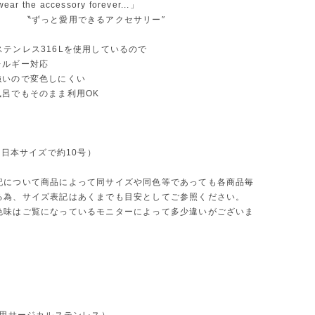
ear the accessory forever...」
と愛用できるアクセサリー″
テンレス316Lを使用しているので
ルギー対応
いので変色しにくい
呂でもそのまま利用OK
号（日本サイズで約10号）
記について商品によって同サイズや同色等であっても各商品毎
る為、サイズ表記はあくまでも目安としてご参照ください。
色味はご覧になっているモニターによって多少違いがございま