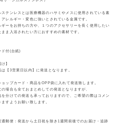
療用サージカルステンレス）
ルステンレスとは医療機器のハサミやメスに使用されている素
・アレルギー・変色に強いとされている金属です。
ルギーをお持ちの方や、１つのアクセサリーを長く使用したい
たまま入浴されたい方におすすめの素材です。
ド付(台紙)
届け】
品は【3営業日以内】に発送となります。
ショップカード・商品をOPP袋に入れて発送致します。
文の場合も全ておまとめしての発送となりますが、
包を分けての発送も承っておりますので、ご希望の際はコメン
きますようお願い致します。
普通郵便：発送から土日祝を除き1週間前後でのお届け・追跡