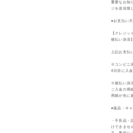
重要なお知
ジを送信致
●お支払い
【クレジッ
後払い決済
上記お支払
※コンビニ
4日目に入
※後払い決
ご入金の用
用紙が先に
●返品・キ
・不良品・
けできませ