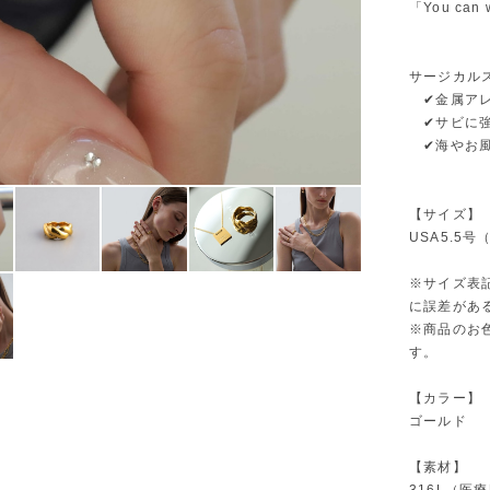
「You can w
〝ずっ
サージカルス
✔金属アレ
✔サビに強
✔海やお風
【サイズ】
USA5.5
※サイズ表
に誤差があ
※商品のお
す。
【カラー】
ゴールド
【素材】