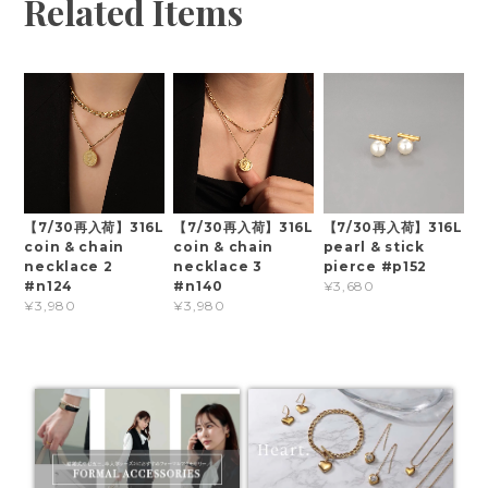
Related Items
【7/30再入荷】316L
【7/30再入荷】316L
【7/30再入荷】316L
coin & chain
coin & chain
pearl & stick
necklace 2
necklace 3
pierce #p152
#n124
#n140
¥3,680
¥3,980
¥3,980