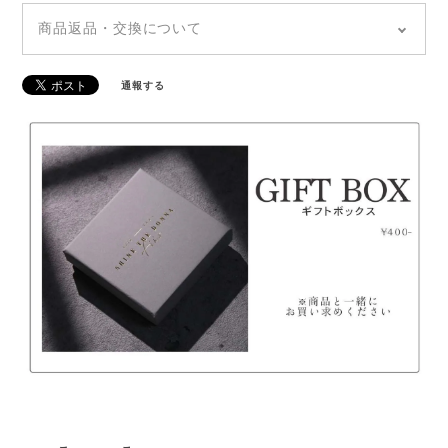
◆全国どこでも「送料無料」
◆追跡あり「郵便局クリックポスト」
商品返品・交換について
◆商品のお届けは通常、発送から5~7日前後でお届け
◆ご注文の商品が到着しましたら、【7日以内】に商
いたします。（土日祝を除く）
品の傷や不具合、ご注文内容に誤りがないかの確認を
◆発送日・到着日の指定はできません。お問い合わせ
通報する
お願いいたします。
や備考欄等に記載があっても、対応できかねます。
◆万が一不良品をお届けしてしまった場合は、すぐに
お取り替えさせていただきますので、お手数ですが
「ご注文者様のお名前、商品欠陥・不良箇所の写真」
を添付しチャットからお問い合わせください。
◆不良品・誤配送の場合以外のお客様都合によるキャ
ンセル・返品はお受けできません。