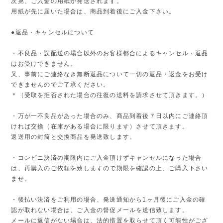
次第、ご入金の用紙が発送されます。
用紙が先に届いた場合は、商品到着後にご入金下さい。
●返品・キャンセルについて
・不良品・誤配送の場合以外のお客様都合によるキャンセル・返品
はお受けできません。
又、事前にご連絡なき無断返品について一切の返品・返金をお受け
できませんのでご了承ください。
＊（受取を拒否された場合の往復の送料を請求させて頂きます。）
・万が一不良品があった場合のみ、商品到着後７日以内にご連絡頂
ければ交換（在庫がある場合に限ります）させて頂きます。
返送用の封筒と交換商品を発送致します。
・コンビニ決済の期限内にご入金頂けずキャンセルになった場合
は、再購入のご依頼を致しますので期限を確認の上、ご購入下さい
ませ。
・後払い決済をご利用の場合、発送通知から1ヶ月後にご入金の確
認が取れない場合は、ご入金の督促メールを送信致します。
メールに返信がない場合は、法的措置を取らせて頂く可能性がござ