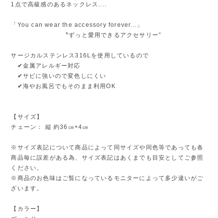
1点で高級感のあるネックレス....
「You can wear the accessory forever...」
〝ずっと愛用できるアクセサリー″
サージカルステンレス316Lを使用しているので
✔金属アレルギー対応
✔サビに強いので変色しにくい
✔海やお風呂でもそのまま利用OK
【サイズ】
チェーン： 縦 約36㎝+4㎝
※サイズ表記について商品によって同サイズや同色等であっても各
商品毎に誤差がある為、サイズ表記はあくまでも目安としてご参照
ください。
※商品のお色味はご覧になっているモニターによって多少違いがご
ざいます。
【カラー】