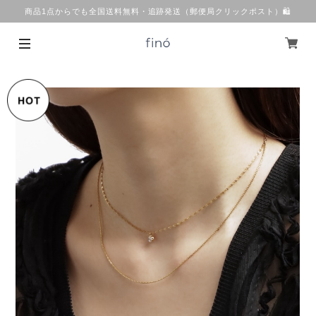
商品1点からでも全国送料無料・追跡発送（郵便局クリックポスト）🛍