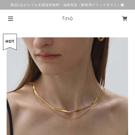
商品1点からでも全国送料無料・追跡発送（郵便局クリックポスト）🛍