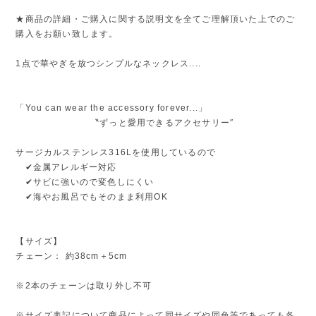
★商品の詳細・ご購入に関する説明文を全てご理解頂いた上でのご
購入をお願い致します。
1点で華やぎを放つシンプルなネックレス....
「You can wear the accessory forever...」
〝ずっと愛用できるアクセサリー″
サージカルステンレス316Lを使用しているので
✔金属アレルギー対応
✔サビに強いので変色しにくい
✔海やお風呂でもそのまま利用OK
【サイズ】
チェーン： 約38cm＋5cm
※2本のチェーンは取り外し不可
※サイズ表記について商品によって同サイズや同色等であっても各