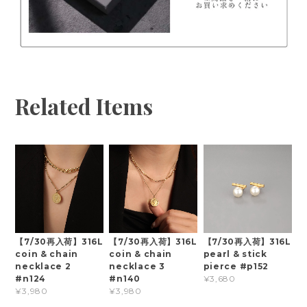
Related Items
【7/30再入荷】316L
【7/30再入荷】316L
【7/30再入荷】316L
coin & chain
coin & chain
pearl & stick
necklace 2
necklace 3
pierce #p152
#n124
#n140
¥3,680
¥3,980
¥3,980