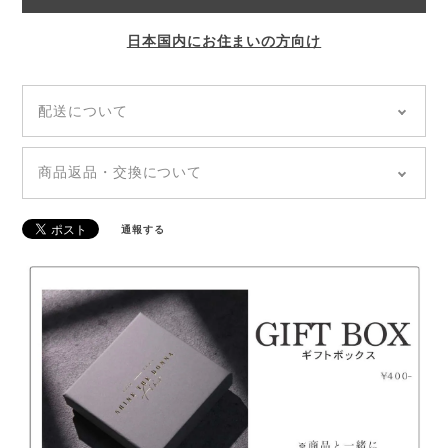
日本国内にお住まいの方向け
配送について
◆全国どこでも「送料無料」
◆追跡あり「郵便局クリックポスト」
商品返品・交換について
◆商品のお届けは通常、発送から5~7日前後でお届け
◆ご注文の商品が到着しましたら、【7日以内】に商
いたします。（土日祝を除く）
品の傷や不具合、ご注文内容に誤りがないかの確認を
◆発送日・到着日の指定はできません。お問い合わせ
通報する
お願いいたします。
や備考欄等に記載があっても、対応できかねます。
◆万が一不良品をお届けしてしまった場合は、すぐに
お取り替えさせていただきますので、お手数ですが
「ご注文者様のお名前、商品欠陥・不良箇所の写真」
を添付しチャットからお問い合わせください。
◆不良品・誤配送の場合以外のお客様都合によるキャ
ンセル・返品はお受けできません。