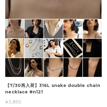
【7/30再入荷】316L snake double chain
necklace #n121
¥3,850