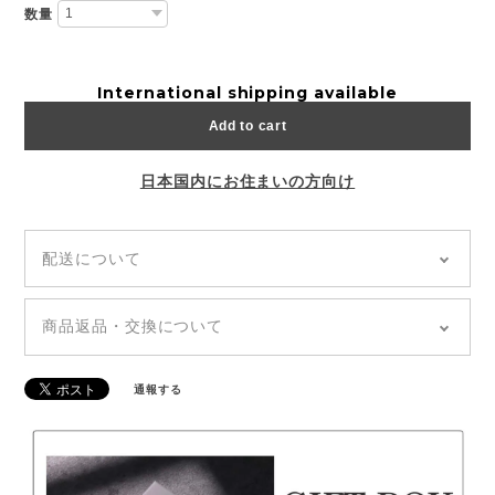
数量
International shipping available
Add to cart
日本国内にお住まいの方向け
配送について
◆全国どこでも「送料無料」
◆追跡あり「郵便局クリックポスト」
商品返品・交換について
◆商品のお届けは通常、発送から5~7日前後でお届け
◆ご注文の商品が到着しましたら、【7日以内】に商
いたします。（土日祝を除く）
品の傷や不具合、ご注文内容に誤りがないかの確認を
◆発送日・到着日の指定はできません。お問い合わせ
通報する
お願いいたします。
や備考欄等に記載があっても、対応できかねます。
◆万が一不良品をお届けしてしまった場合は、すぐに
お取り替えさせていただきますので、お手数ですが