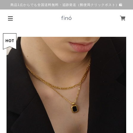
商品1点からでも全国送料無料・追跡発送（郵便局クリックポスト）🛍