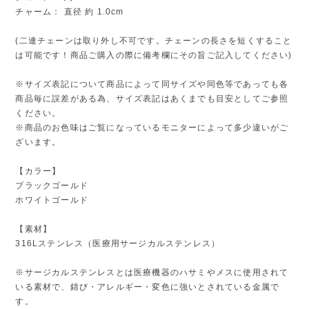
チャーム： 直径 約 1.0cm
(二連チェーンは取り外し不可です。チェーンの長さを短くすること
は可能です！商品ご購入の際に備考欄にその旨ご記入してください)
※サイズ表記について商品によって同サイズや同色等であっても各
商品毎に誤差がある為、サイズ表記はあくまでも目安としてご参照
ください。
※商品のお色味はご覧になっているモニターによって多少違いがご
ざいます。
【カラー】
ブラックゴールド
ホワイトゴールド
【素材】
316Lステンレス（医療用サージカルステンレス）
※サージカルステンレスとは医療機器のハサミやメスに使用されて
いる素材で、錆び・アレルギー・変色に強いとされている金属で
す。