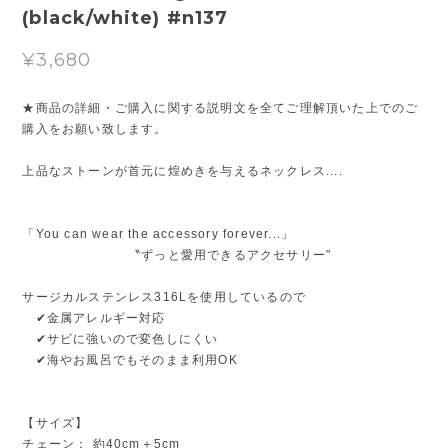
(black/white) #n137
¥3,680
★商品の詳細・ご購入に関する説明文を全てご理解頂いた上でのご
購入をお願い致します。
上品なストーンが首元に煌めきを与えるネックレス....
「You can wear the accessory forever...」
〝ずっと愛用できるアクセサリー″
サージカルステンレス316Lを使用しているので
✔金属アレルギー対応
✔サビに強いので変色しにくい
✔海やお風呂でもそのまま利用OK
【サイズ】
チェーン： 約40cm＋5cm