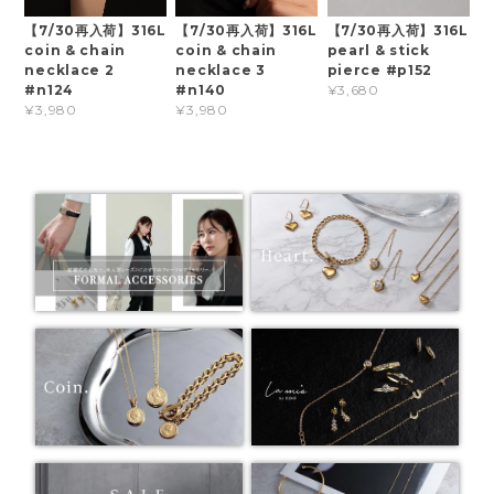
【7/30再入荷】316L
【7/30再入荷】316L
【7/30再入荷】316L
coin & chain
coin & chain
pearl & stick
necklace 2
necklace 3
pierce #p152
#n124
#n140
¥3,680
¥3,980
¥3,980