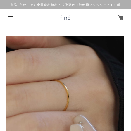
商品1点からでも全国送料無料・追跡発送（郵便局クリックポスト）🛍