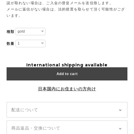
認が取れない場合は、ご入金の督促メールを送信致します。
メールに返信がない場合は、法的措置を取らせて頂く可能性がござ
います。
種類
数量
International shipping available
Add to cart
日本国内にお住まいの方向け
配送について
◆全国どこでも「送料無料」
◆追跡あり「郵便局クリックポスト」
商品返品・交換について
◆商品のお届けは通常、発送から5~7日前後でお届け