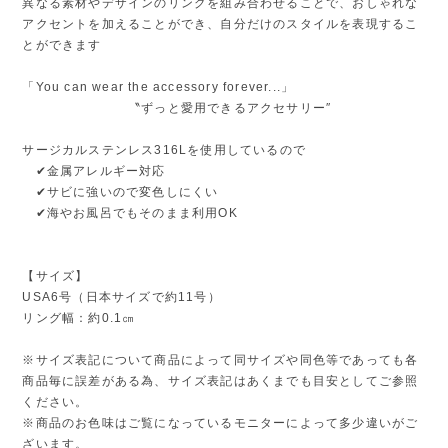
異なる素材やデザインのリングを組み合わせることで、おしゃれな
アクセントを加えることができ、自分だけのスタイルを表現するこ
とができます
「You can wear the accessory forever...」
〝ずっと愛用できるアクセサリー″
サージカルステンレス316Lを使用しているので
✔金属アレルギー対応
✔サビに強いので変色しにくい
✔海やお風呂でもそのまま利用OK
【サイズ】
USA6号（日本サイズで約11号）
リング幅：約0.1㎝
※サイズ表記について商品によって同サイズや同色等であっても各
商品毎に誤差がある為、サイズ表記はあくまでも目安としてご参照
ください。
※商品のお色味はご覧になっているモニターによって多少違いがご
ざいます。