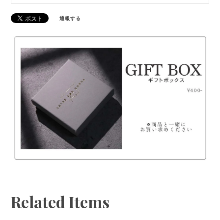
◆ご注文の商品が到着しましたら、【7日以内】に商
いたします。（土日祝を除く）
品の傷や不具合、ご注文内容に誤りがないかの確認を
◆発送日・到着日の指定はできません。お問い合わせ
通報する
お願いいたします。
や備考欄等に記載があっても、対応できかねます。
◆万が一不良品をお届けしてしまった場合は、すぐに
お取り替えさせていただきますので、お手数ですが
「ご注文者様のお名前、商品欠陥・不良箇所の写真」
を添付しチャットからお問い合わせください。
◆不良品・誤配送の場合以外のお客様都合によるキャ
ンセル・返品はお受けできません。
Related Items