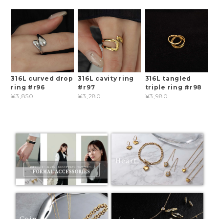
316L curved drop
316L cavity ring
316L tangled
ring #r96
#r97
triple ring #r98
¥3,850
¥3,280
¥3,980