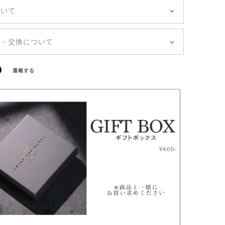
ついて
どこでも「送料無料」
あり「郵便局クリックポスト」
品・交換について
のお届けは通常、発送から5~7日前後でお届けいた
文の商品が到着しましたら、【7日以内】に商品の傷
。（土日祝を除く）
合、ご注文内容に誤りがないかの確認をお願いいた
日・到着日の指定はできません。お問い合わせや備
通報する
。
に記載があっても、対応できかねます。
一不良品をお届けしてしまった場合は、すぐにお取
させていただきますので、お手数ですが「ご注文者
名前、商品欠陥・不良箇所の写真」を添付しチャッ
お問い合わせください。
品・誤配送の場合以外のお客様都合によるキャンセ
品はお受けできません。