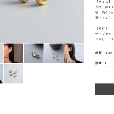
【サイズ】
直径：約1
幅：約0.
重さ：約2g
【素材】
サージカルス
※サビ・ア
種類
数量