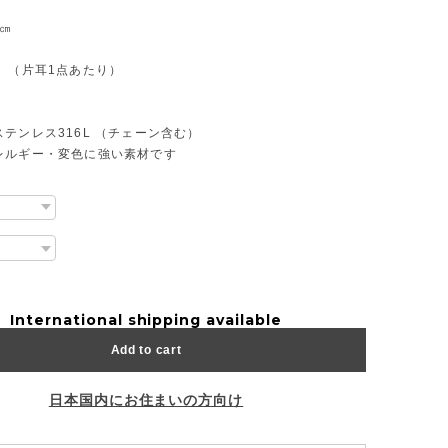
.1㎝
5㎝
 （片耳1点あたり）
テンレス316L （チェーン含む）
レルギー・変色に強い素材です
International shipping available
Add to cart
日本国内にお住まいの方向け