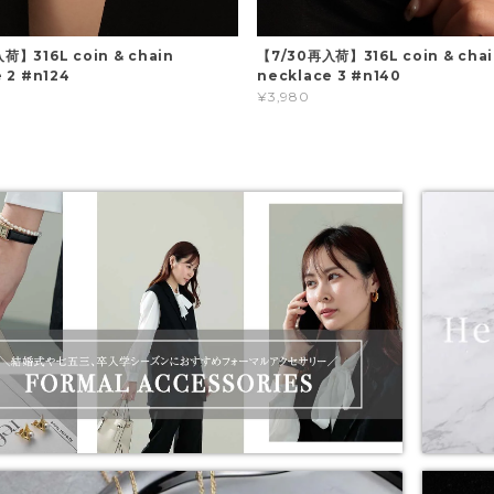
荷】316L coin & chain
【7/30再入荷】316L coin & cha
 2 #n124
necklace 3 #n140
¥3,980