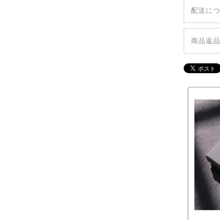
配送に
◆全国
◆追跡
商品返
◆商品
◆ご注
します
や不具
◆発送
します
考欄等
◆万が
り替え
様のお
トから
◆不良
ル・返