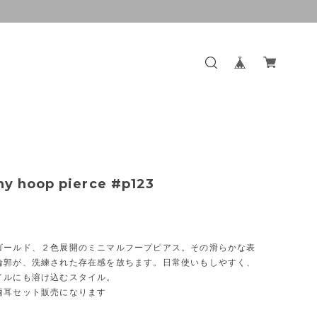
iny hoop pierce #p123
ゴールド、２色展開のミニマルフープピアス。その滑らかな表
輪郭が、洗練された存在感を放ちます。日常使いもしやすく、
イルにも溶け込むスタイル。
両耳セット販売になります