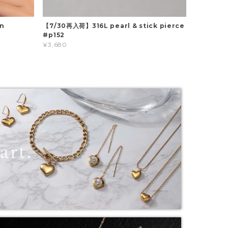
in
【7/30再入荷】316L pearl & stick pierce
#p152
¥3,680