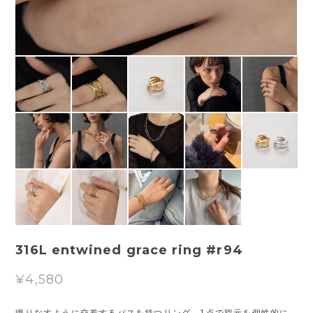
316L entwined grace ring #r94
¥4,580
織りなすように交差するパスを持つリング。1点で指元を個性的に