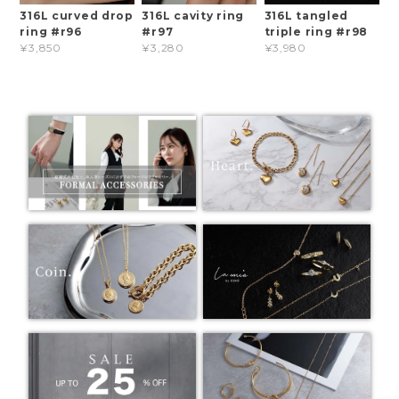
316L curved drop
316L cavity ring
316L tangled
ring #r96
#r97
triple ring #r98
¥3,850
¥3,280
¥3,980