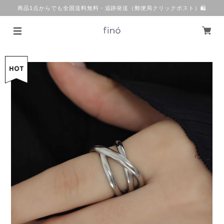
商品1点からでも全国送料無料・追跡発送（郵便局クリックポスト）🛍